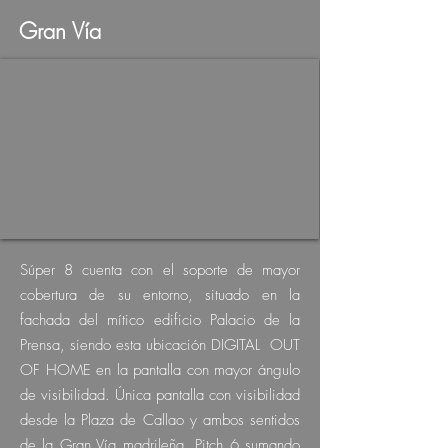
Gran Vía
Súper 8 cuenta con el soporte de mayor
cobertura de su entorno, situado en la
fachada del mítico edificio Palacio de la
Prensa, siendo esta ubicación DIGITAL OUT
OF HOME en la pantalla con mayor ángulo
de visibilidad. Única pantalla con visibilidad
desde la Plaza de Callao y ambos sentidos
de la Gran Vía madrileña. Pitch 6 sumando