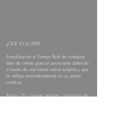
¿QUÉ ES EL ATR?
Actualización a Tiempo Real de cualquier
dato de interés para el anunciante obtenido
a través de una fuente online externa y que
se refleja automáticamente en su pieza
creativa.
Rayos UV
-
Líneas aéreas
-
Noticias de
Actualidad
RSS Feed
-
Bolsa /
Finanzas
-
Meteorología
Programamos cualquier variable
susceptible de actualizarse en tiempo
real.