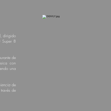
, dirigido
r Super 8
aurante de
ásica con
iendo una
iencia
de
 través de