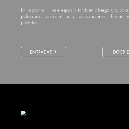
En la planta -1, este espacio también alberga una sala 
polivalente perfecta para celebraciones, fiestas 
privados.
ENTRADAS
DOSSIE