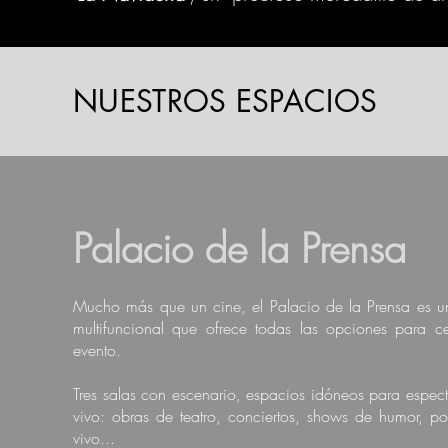
NUESTROS ESPACIOS
Palacio de la Prensa
Mucho más que un cine, el Palacio de la Prensa es u
multifuncional que ofrece todas las opciones para ce
evento.
Tres salas con escenario, espacios idóneos para espec
vivo: obras de teatro, conciertos, shows de humor, p
vivo...