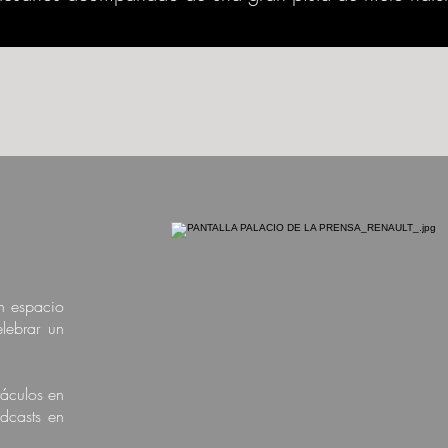
n espacio
lebrar un
táculos en
odcasts en