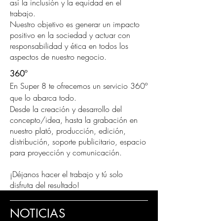
así la inclusión y la equidad en el
trabajo.
Nuestro objetivo es generar un impacto
positivo en la sociedad y actuar con
responsabilidad y ética en todos los
aspectos de nuestro negocio.
360º
En Super 8 te ofrecemos un servicio 360º
que lo abarca todo.
​Desde la creación y desarrollo del
concepto/idea, hasta la grabación en
nuestro plató, producción, edición,
distribución, soporte publicitario, espacio
para proyección y comunicación.
¡Déjanos hacer el trabajo y tú solo
disfruta del resultado!
NOTICIAS